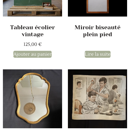
Tableau écolier
Miroir biseauté
vintage
plein pied
125,00
€
Ajouter au panier
Lire la suite