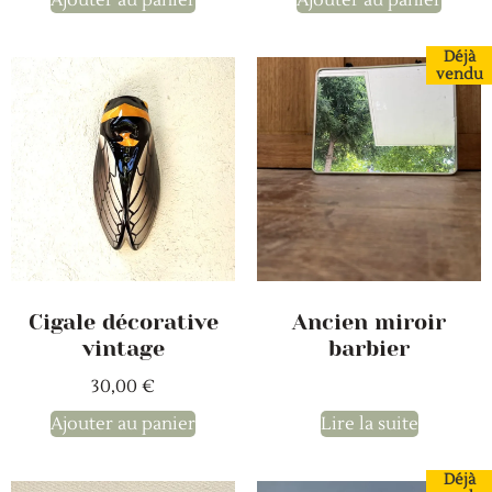
Ajouter au panier
Ajouter au panier
Déjà
vendu
Cigale décorative
Ancien miroir
vintage
barbier
30,00
€
Ajouter au panier
Lire la suite
Déjà