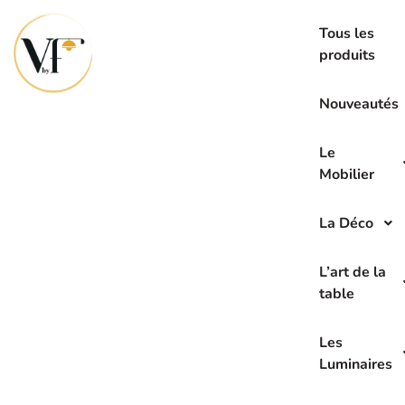
La seconde main c’est l’avenir de demain
Tous les
produits
Déjà
Nouveautés
vend
Le
Mobilier
La Déco
L’art de la
table
Les
Luminaires