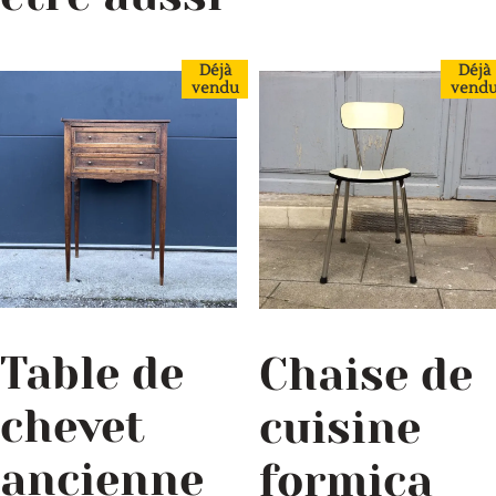
Déjà
Déjà
vendu
vend
Table de
Chaise de
chevet
cuisine
ancienne
formica