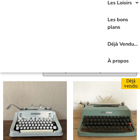
Les Loisirs
Les bons
La machine à écrire vintage est l’objet déco
plans
emblématique qui fait vibrer le passé.
Déjà Vendu…
10 résultats affichés
À propos
Déjà
vendu