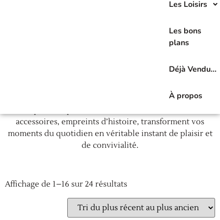
Les Loisirs
Dans cette catégorie, je vous propose une sélection
d’
Accessoires
vintage qui apportent une touche
Les bons
d’élégance unique et pleine de caractère à votre table.
plans
Chaque pièce a été choisie pour son charme et son
authenticité. Vous trouverez dans cette catégories des
Déjà Vendu…
sucriers et des bonbonnières, des plateaux de service ou
des sous plats, des seaux à glace dans des matériaux
À propos
nobles. Que ce soit pour un usage pratique ou
simplement pour embellir votre décoration, ces
accessoires, empreints d’histoire, transforment vos
moments du quotidien en véritable instant de plaisir et
de convivialité.
Affichage de 1–16 sur 24 résultats