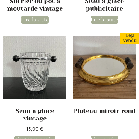
Sucrier ou pot à
Seau à glace
moutarde vintage
publicitaire
Lire la suite
Lire la suite
Déjà
vendu
Seau à glace
Plateau miroir rond
vintage
15,00
€