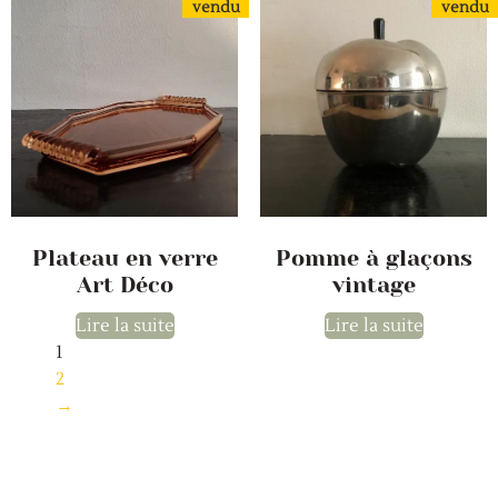
vendu
vendu
Plateau en verre
Pomme à glaçons
Art Déco
vintage
Lire la suite
Lire la suite
1
2
→