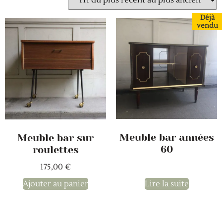
Déjà
vendu
Meuble bar années
Meuble bar sur
60
roulettes
175,00
€
Ajouter au panier
Lire la suite