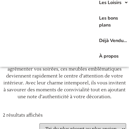
Les Loisirs
Les bons
Les
meubles bar et comptoir
vintage apportent une
plans
touche d’élégance à votre espace de vie tout en créant
une ambiance conviviale. Que vous optiez pour un bar
Déjà Vendu…
en bois massif ou un comptoir rétro aux lignes raffinées,
chaque pièce offre non seulement du style, mais aussi
une fonctionnalité optimale pour vos moments de
À propos
partage. Parfaits pour recevoir vos amis ou pour
agrémenter vos soirées, ces meubles emblématiques
deviennent rapidement le centre d’attention de votre
intérieur. Avec leur charme intemporel, ils vous invitent
à savourer des moments de convivialité tout en ajoutant
une note d’authenticité à votre décoration.
2 résultats affichés