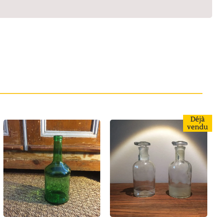
Déjà
vendu