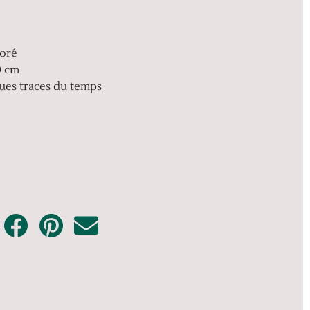
doré
0 cm
ques traces du temps