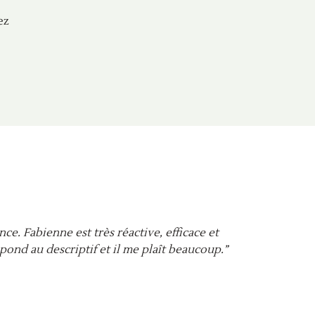
ez
ance. Fabienne est très réactive, efficace et
“É
spond au descriptif et il me plaît beaucoup.”
sat
Ja