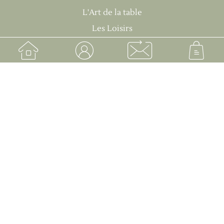
L'Art de la table
Les Loisirs
Infos
À propos
Contact
Mon compte
Le blog de Fabichka
FAQ
Contact
+33 6 67 81 22 26
contact@vintagebyfabichka.com