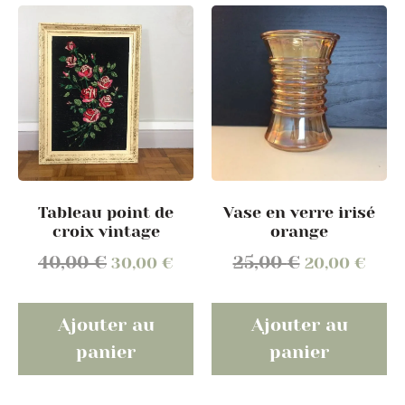
Tableau point de
Vase en verre irisé
croix vintage
orange
40,00
€
25,00
€
30,00
€
20,00
€
Ajouter au
Ajouter au
panier
panier