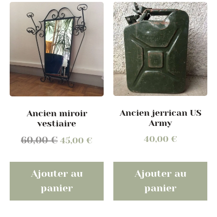
Ancien jerrican US
Ancien miroir
Army
vestiaire
40,00
€
60,00
€
45,00
€
Ajouter au
Ajouter au
panier
panier