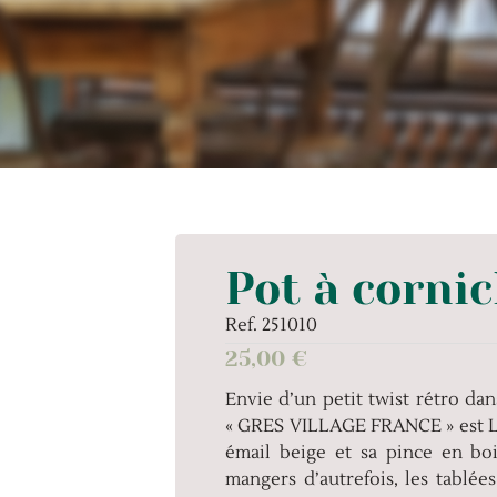
Pot à corni
Ref. 251010
25,00
€
Envie d’un petit twist rétro da
« GRES VILLAGE FRANCE » est LA 
émail beige et sa pince en boi
mangers d’autrefois, les tablée