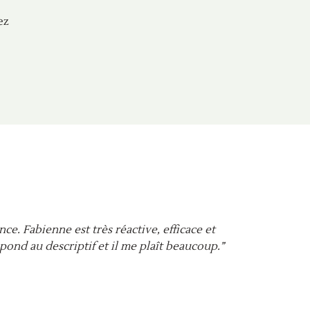
ez
ance. Fabienne est très réactive, efficace et
“É
spond au descriptif et il me plaît beaucoup.”
sat
Ja