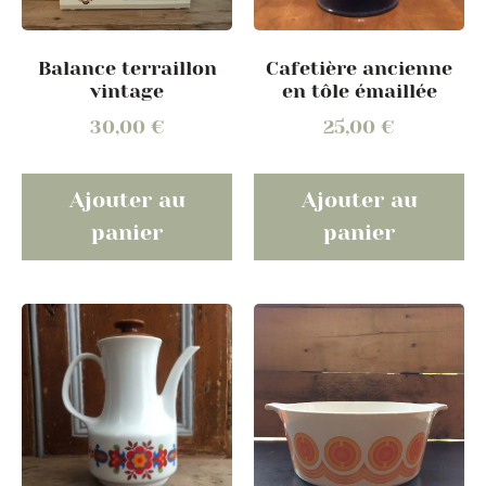
Cafetière ancienne
Balance terraillon
en tôle émaillée
vintage
25,00
€
30,00
€
Ajouter au
Ajouter au
panier
panier