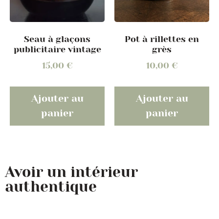
Seau à glaçons
Pot à rillettes en
publicitaire vintage
grès
15,00
€
10,00
€
Ajouter au
Ajouter au
panier
panier
Avoir un intérieur
authentique