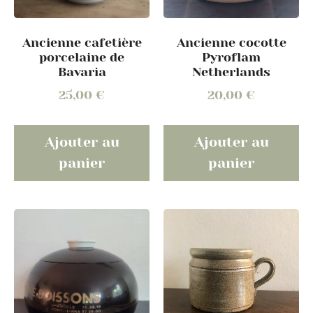
Ancienne cocotte
Ancienne cafetière
Pyroflam
porcelaine de
Netherlands
Bavaria
20,00
€
25,00
€
Ajouter au
Ajouter au
panier
panier