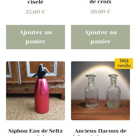
de croix
ciselé
20,00
€
25,00
€
Ajouter au
Ajouter au
panier
panier
Déjà
vendu
Siphon Eau de Seltz
Anciens flacons de