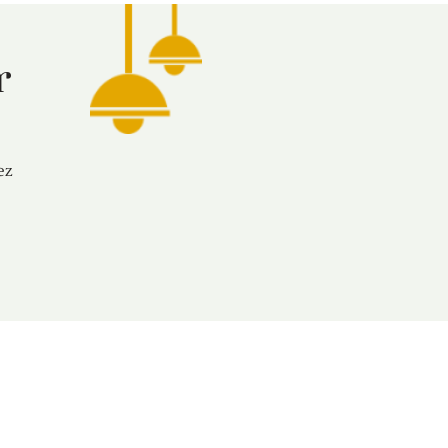
rer
ez